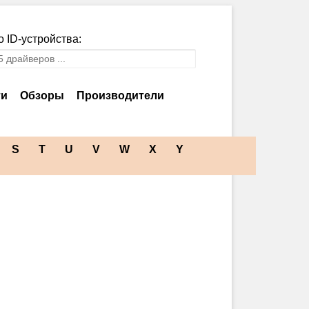
 ID-устройства:
ти
Обзоры
Производители
S
T
U
V
W
X
Y