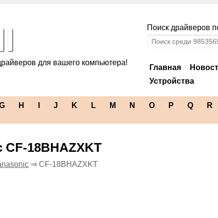
l
Поиск драйверов по
драйверов для вашего компьютера!
Главная
Новос
Устройства
G
H
I
J
K
L
M
N
O
P
Q
R
ic CF-18BHAZXKT
nasonic
⇒ CF-18BHAZXKT