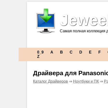
Jeweel
Самая полная коллекция 
0_9
A
B
C
D
E
F
Z
Драйвера для Panason
Каталог Драйверов
⇒
Ноутбуки и ПК
⇒
Pa