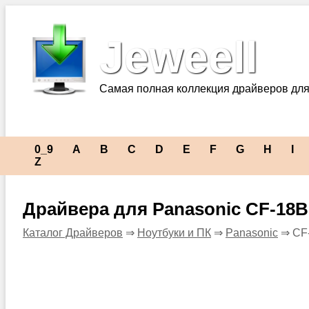
Jeweell
Самая полная коллекция драйверов для
0_9
A
B
C
D
E
F
G
H
I
Z
Драйвера для Panasonic CF-1
Каталог Драйверов
⇒
Ноутбуки и ПК
⇒
Panasonic
⇒ CF