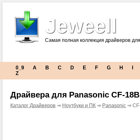
Jeweell
Самая полная коллекция драйверов для
0_9
A
B
C
D
E
F
G
H
I
Z
Драйвера для Panasonic CF-1
Каталог Драйверов
⇒
Ноутбуки и ПК
⇒
Panasonic
⇒ CF