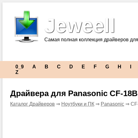
Jeweell
Самая полная коллекция драйверов для
0_9
A
B
C
D
E
F
G
H
I
Z
Драйвера для Panasonic CF-18
Каталог Драйверов
⇒
Ноутбуки и ПК
⇒
Panasonic
⇒ CF