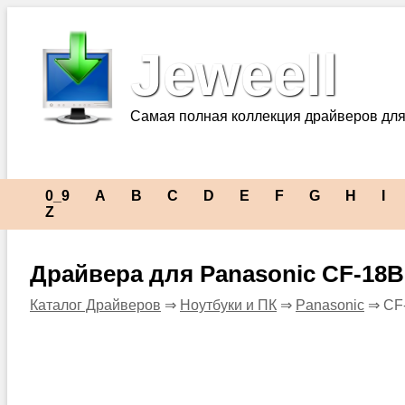
Jeweell
Самая полная коллекция драйверов для
0_9
A
B
C
D
E
F
G
H
I
Z
Драйвера для Panasonic CF-1
Каталог Драйверов
⇒
Ноутбуки и ПК
⇒
Panasonic
⇒ CF