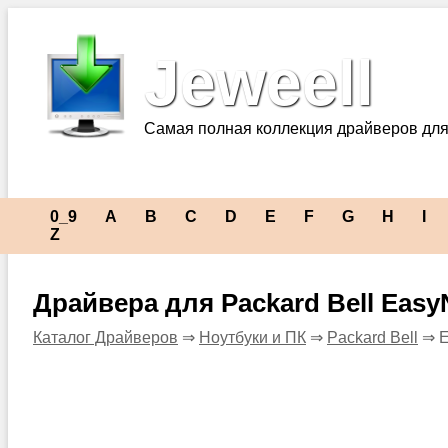
Jeweell
Самая полная коллекция драйверов для
0_9
A
B
C
D
E
F
G
H
I
Z
Драйвера для Packard Bell Easy
Каталог Драйверов
⇒
Ноутбуки и ПК
⇒
Packard Bell
⇒ E