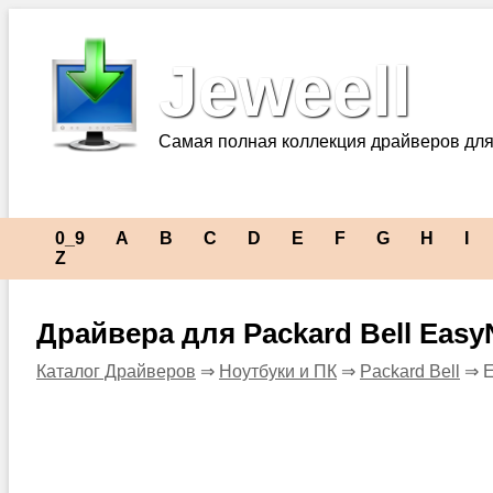
Jeweell
Самая полная коллекция драйверов для
0_9
A
B
C
D
E
F
G
H
I
Z
Драйвера для Packard Bell Easy
Каталог Драйверов
⇒
Ноутбуки и ПК
⇒
Packard Bell
⇒ E