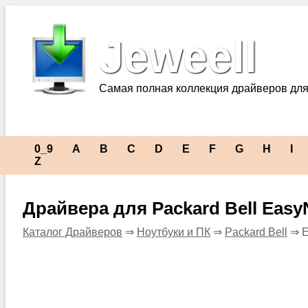
Jeweell
Самая полная коллекция драйверов для
0_9
A
B
C
D
E
F
G
H
I
Z
Драйвера для Packard Bell Easy
Каталог Драйверов
⇒
Ноутбуки и ПК
⇒
Packard Bell
⇒ E