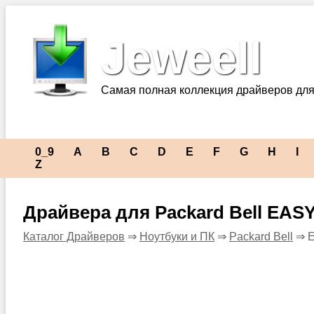
Jeweell
Самая полная коллекция драйверов для
0_9
A
B
C
D
E
F
G
H
I
Z
Драйвера для Packard Bell EA
Каталог Драйверов
⇒
Ноутбуки и ПК
⇒
Packard Bell
⇒ 