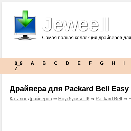
Jeweell
Самая полная коллекция драйверов для
0_9
A
B
C
D
E
F
G
H
I
Z
Драйвера для Packard Bell Easy
Каталог Драйверов
⇒
Ноутбуки и ПК
⇒
Packard Bell
⇒ E