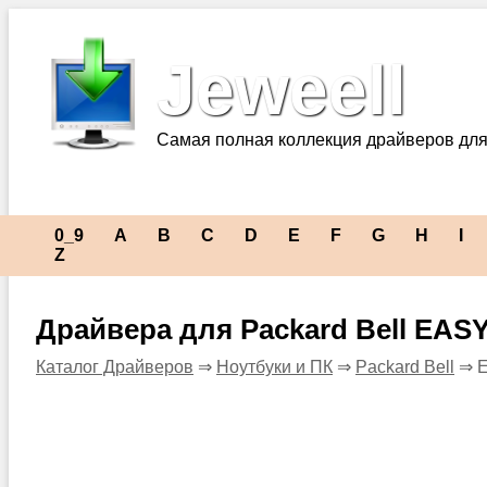
Jeweell
Самая полная коллекция драйверов для
0_9
A
B
C
D
E
F
G
H
I
Z
Драйвера для Packard Bell EAS
Каталог Драйверов
⇒
Ноутбуки и ПК
⇒
Packard Bell
⇒ E