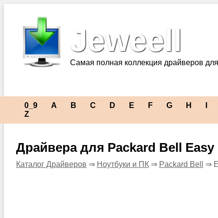
Jeweell
Самая полная коллекция драйверов для
0_9
A
B
C
D
E
F
G
H
I
Z
Драйвера для Packard Bell Easy
Каталог Драйверов
⇒
Ноутбуки и ПК
⇒
Packard Bell
⇒ E