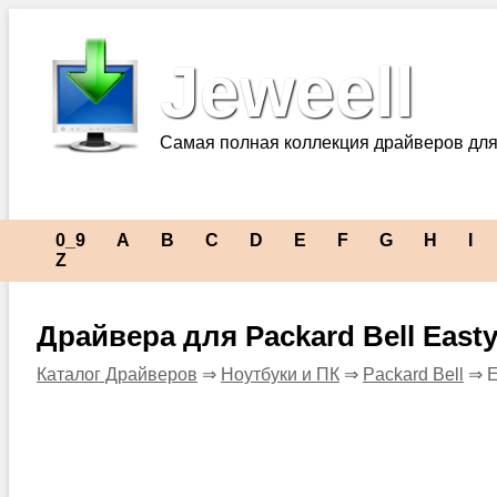
Jeweell
Самая полная коллекция драйверов для
0_9
A
B
C
D
E
F
G
H
I
Z
Драйвера для Packard Bell East
Каталог Драйверов
⇒
Ноутбуки и ПК
⇒
Packard Bell
⇒ E