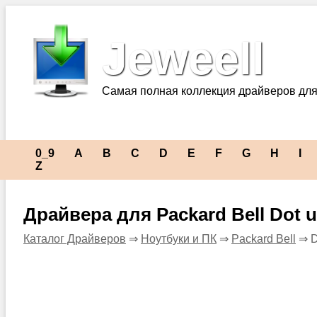
Jeweell
Самая полная коллекция драйверов для
0_9
A
B
C
D
E
F
G
H
I
Z
Драйвера для Packard Bell Dot u
Каталог Драйверов
⇒
Ноутбуки и ПК
⇒
Packard Bell
⇒ D