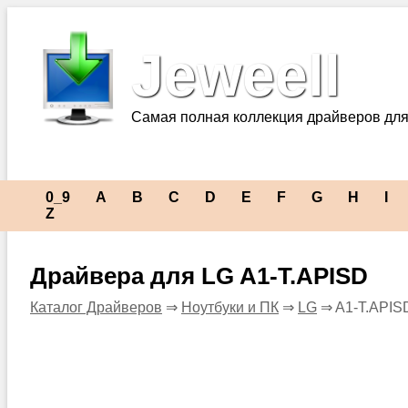
Jeweell
Самая полная коллекция драйверов для
0_9
A
B
C
D
E
F
G
H
I
Z
Драйвера для LG A1-T.APISD
Каталог Драйверов
⇒
Ноутбуки и ПК
⇒
LG
⇒ A1-T.APIS