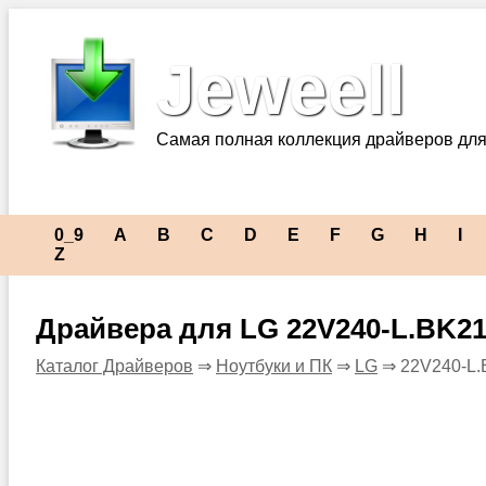
Jeweell
Самая полная коллекция драйверов для
0_9
A
B
C
D
E
F
G
H
I
Z
Драйвера для LG 22V240-L.BK2
Каталог Драйверов
⇒
Ноутбуки и ПК
⇒
LG
⇒ 22V240-L