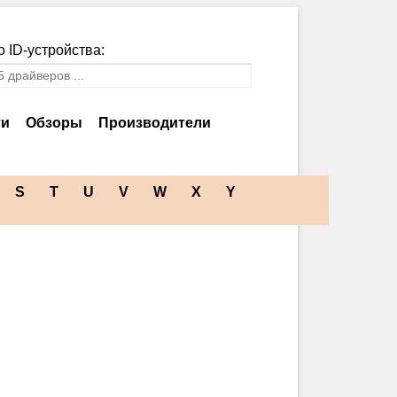
 ID-устройства:
ти
Обзоры
Производители
S
T
U
V
W
X
Y