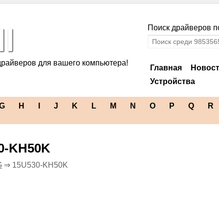
l
Поиск драйверов по
драйверов для вашего компьютера!
Главная
Новос
Устройства
G
H
I
J
K
L
M
N
O
P
Q
R
0-KH50K
G
⇒ 15U530-KH50K