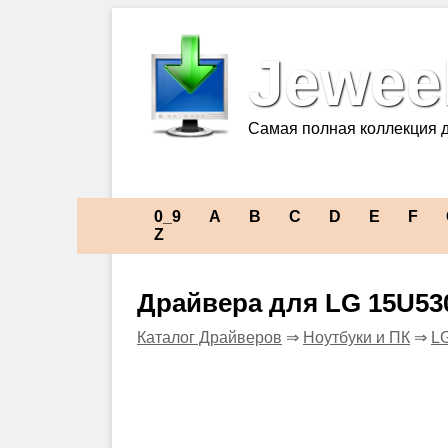
Jeweel
Самая полная коллекция 
0_9
A
B
C
D
E
F
Z
Драйвера для LG 15U53
Каталог Драйверов
⇒
Ноутбуки и ПК
⇒
L