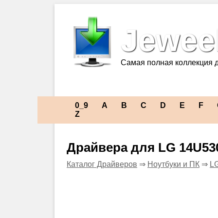
Jeweel
Самая полная коллекция 
0_9
A
B
C
D
E
F
Z
Драйвера для LG 14U53
Каталог Драйверов
⇒
Ноутбуки и ПК
⇒
L