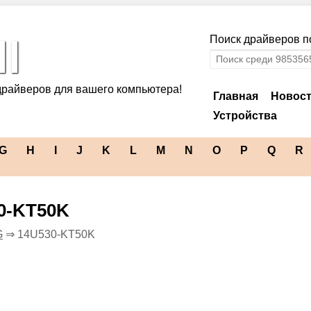
l
Поиск драйверов по
драйверов для вашего компьютера!
Главная
Новос
Устройства
G
H
I
J
K
L
M
N
O
P
Q
R
0-KT50K
G
⇒ 14U530-KT50K