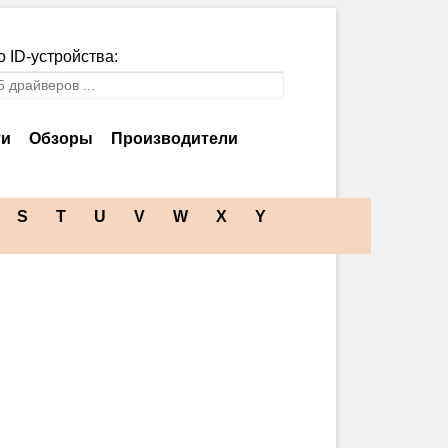
 ID-устройства:
ти
Обзоры
Производители
S
T
U
V
W
X
Y