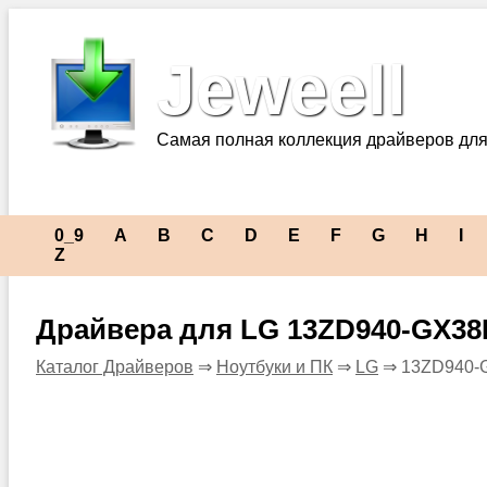
Jeweell
Самая полная коллекция драйверов для
0_9
A
B
C
D
E
F
G
H
I
Z
Драйвера для LG 13ZD940-GX38
Каталог Драйверов
⇒
Ноутбуки и ПК
⇒
LG
⇒ 13ZD940-