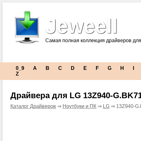
Jeweell
Самая полная коллекция драйверов для
0_9
A
B
C
D
E
F
G
H
I
Z
Драйвера для LG 13Z940-G.BK7
Каталог Драйверов
⇒
Ноутбуки и ПК
⇒
LG
⇒ 13Z940-G