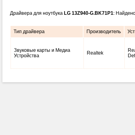
Драйвера для ноутбука
LG 13Z940-G.BK71P1
: Найден
Тип драйвера
Производитель
Ус
Звуковые карты и Медиа
Rea
Realtek
Устройства
Def