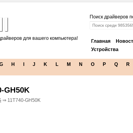
l
Поиск драйверов по
драйверов для вашего компьютера!
Главная
Новос
Устройства
G
H
I
J
K
L
M
N
O
P
Q
R
0-GH50K
G
⇒ 11T740-GH50K