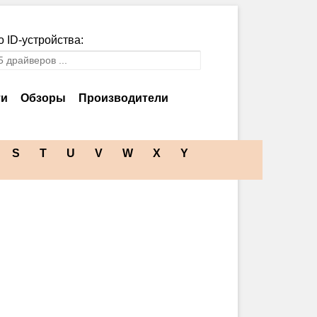
 ID-устройства:
ти
Обзоры
Производители
S
T
U
V
W
X
Y