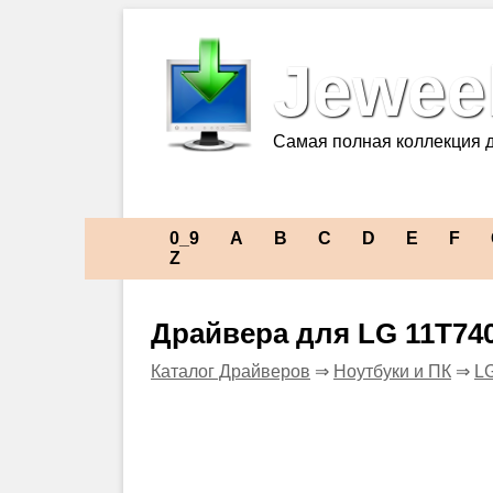
Jeweel
Самая полная коллекция 
0_9
A
B
C
D
E
F
Z
Драйвера для LG 11T74
Каталог Драйверов
⇒
Ноутбуки и ПК
⇒
L