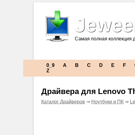
Jeweel
Самая полная коллекция 
0_9
A
B
C
D
E
F
Z
Драйвера для Lenovo Th
Каталог Драйверов
⇒
Ноутбуки и ПК
⇒
L