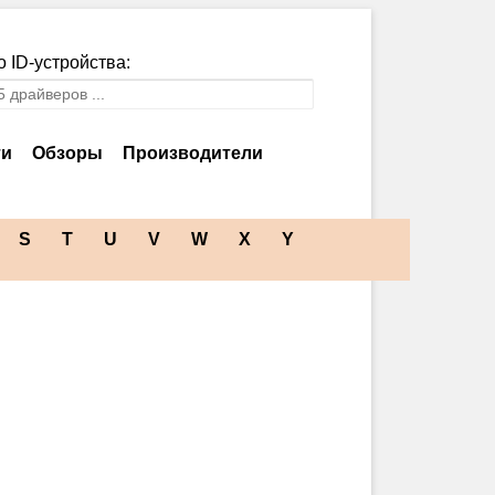
 ID-устройства:
ти
Обзоры
Производители
S
T
U
V
W
X
Y