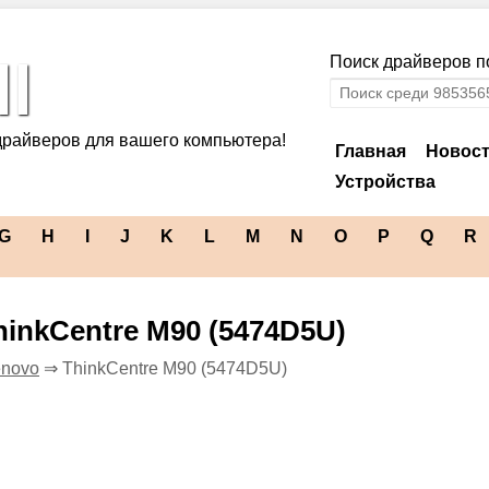
l
Поиск драйверов по
драйверов для вашего компьютера!
Главная
Новос
Устройства
G
H
I
J
K
L
M
N
O
P
Q
R
inkCentre M90 (5474D5U)
enovo
⇒ ThinkCentre M90 (5474D5U)