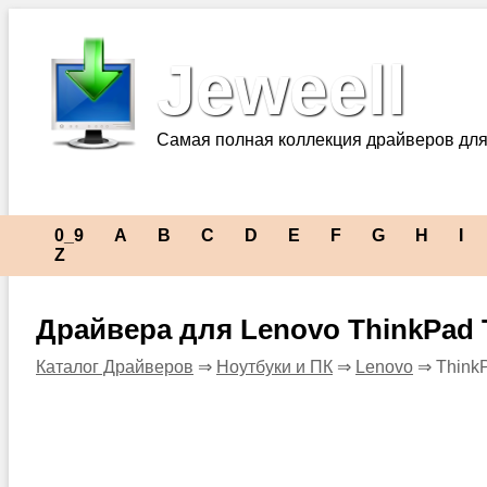
Jeweell
Самая полная коллекция драйверов для
0_9
A
B
C
D
E
F
G
H
I
Z
Драйвера для Lenovo ThinkPad 
Каталог Драйверов
⇒
Ноутбуки и ПК
⇒
Lenovo
⇒ ThinkP