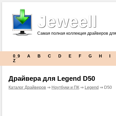
Jeweell
Самая полная коллекция драйверов для
0_9
A
B
C
D
E
F
G
H
I
Z
Драйвера для Legend D50
Каталог Драйверов
⇒
Ноутбуки и ПК
⇒
Legend
⇒ D50