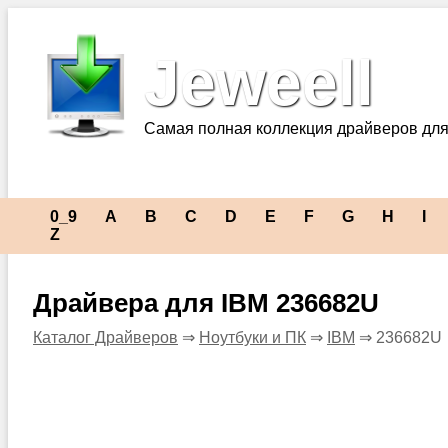
Jeweell
Самая полная коллекция драйверов для
0_9
A
B
C
D
E
F
G
H
I
Z
Драйвера для IBM 236682U
Каталог Драйверов
⇒
Ноутбуки и ПК
⇒
IBM
⇒ 236682U