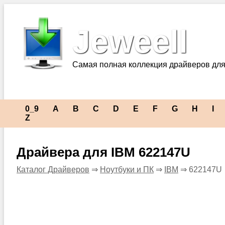
Jeweell
Самая полная коллекция драйверов для
0_9
A
B
C
D
E
F
G
H
I
Z
Драйвера для IBM 622147U
Каталог Драйверов
⇒
Ноутбуки и ПК
⇒
IBM
⇒ 622147U