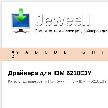
Jeweell
Самая полная коллекция драйверов для
0_9
A
B
C
D
E
F
G
H
I
Z
Драйвера для IBM 6218E3Y
Каталог Драйверов
⇒
Ноутбуки и ПК
⇒
IBM
⇒ 6218E3Y