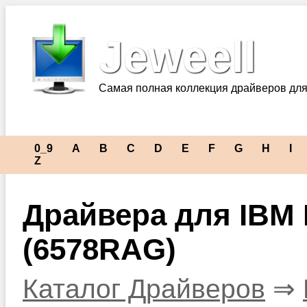
Jeweell
Самая полная коллекция драйверов для
0_9
A
B
C
D
E
F
G
H
I
Z
Драйвера для IBM N
(6578RAG)
Каталог Драйверов
⇒