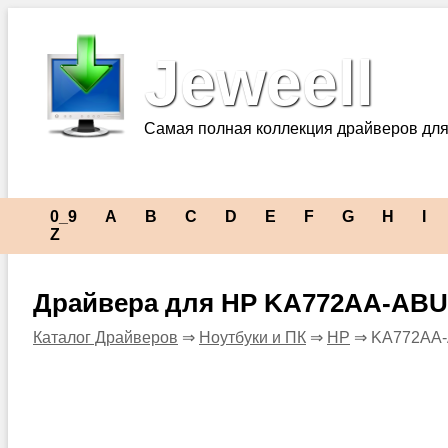
Jeweell
Самая полная коллекция драйверов для
0_9
A
B
C
D
E
F
G
H
I
Z
Драйвера для HP KA772AA-ABU 
Каталог Драйверов
⇒
Ноутбуки и ПК
⇒
HP
⇒ KA772AA-