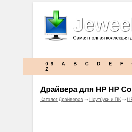
Jeweel
Самая полная коллекция 
0_9
A
B
C
D
E
F
Z
Драйвера для HP HP Co
Каталог Драйверов
⇒
Ноутбуки и ПК
⇒
H