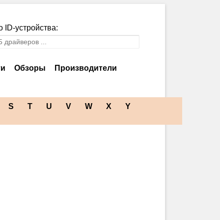
 ID-устройства:
ти
Обзоры
Производители
S
T
U
V
W
X
Y