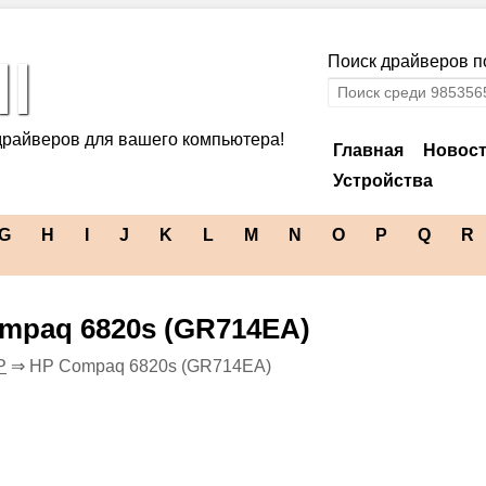
l
Поиск драйверов по
драйверов для вашего компьютера!
Главная
Новос
Устройства
G
H
I
J
K
L
M
N
O
P
Q
R
mpaq 6820s (GR714EA)
P
⇒ HP Compaq 6820s (GR714EA)