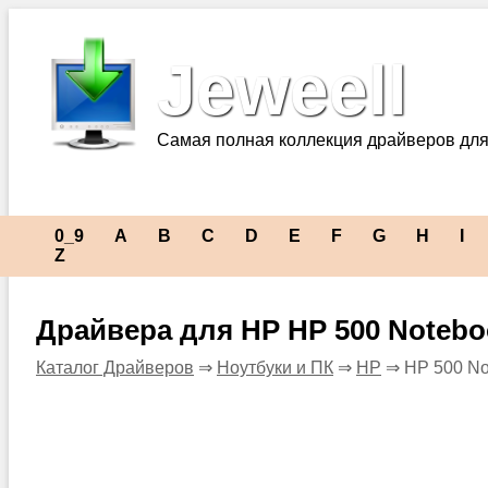
Jeweell
Самая полная коллекция драйверов для
0_9
A
B
C
D
E
F
G
H
I
Z
Драйвера для HP HP 500 Noteb
Каталог Драйверов
⇒
Ноутбуки и ПК
⇒
HP
⇒ HP 500 N