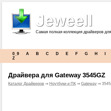
Jeweell
Самая полная коллекция драйверов для
0_9
A
B
C
D
E
F
G
H
I
Z
Драйвера для Gateway 3545GZ
Каталог Драйверов
⇒
Ноутбуки и ПК
⇒
Gateway
⇒ 354