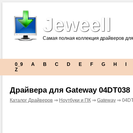
Jeweell
Самая полная коллекция драйверов для
0_9
A
B
C
D
E
F
G
H
I
Z
Драйвера для Gateway 04DT038
Каталог Драйверов
⇒
Ноутбуки и ПК
⇒
Gateway
⇒ 04D