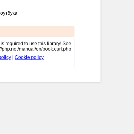
оутбука.
s required to use this library! See
://php.net/manual/en/book.curl.php
policy
|
Cookie policy