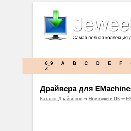
Jeweel
Самая полная коллекция 
0_9
A
B
C
D
E
F
Z
Драйвера для EMachine
Каталог Драйверов
⇒
Ноутбуки и ПК
⇒
E