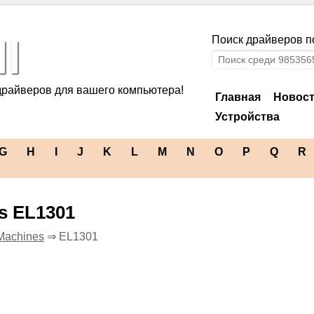
l
Поиск драйверов по
драйверов для вашего компьютера!
Главная
Новос
Устройства
G
H
I
J
K
L
M
N
O
P
Q
R
s EL1301
Machines
⇒ EL1301