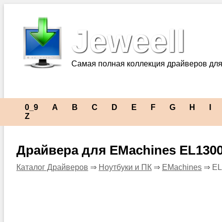
Jeweell
Самая полная коллекция драйверов для
0_9
A
B
C
D
E
F
G
H
I
Z
Драйвера для EMachines EL130
Каталог Драйверов
⇒
Ноутбуки и ПК
⇒
EMachines
⇒ EL