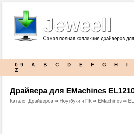
Jeweell
Самая полная коллекция драйверов для
0_9
A
B
C
D
E
F
G
H
I
Z
Драйвера для EMachines EL121
Каталог Драйверов
⇒
Ноутбуки и ПК
⇒
EMachines
⇒ EL