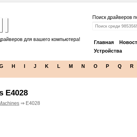
l
Поиск драйверов по
драйверов для вашего компьютера!
Главная
Новос
Устройства
G
H
I
J
K
L
M
N
O
P
Q
R
s E4028
Machines
⇒ E4028