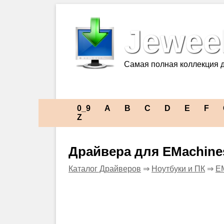
Jeweel
Самая полная коллекция 
0_9
A
B
C
D
E
F
Z
Драйвера для EMachine
Каталог Драйверов
⇒
Ноутбуки и ПК
⇒
E