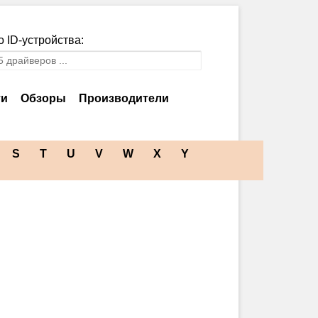
 ID-устройства:
ти
Обзоры
Производители
S
T
U
V
W
X
Y