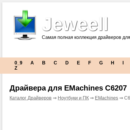
Jeweell
Самая полная коллекция драйверов для
0_9
A
B
C
D
E
F
G
H
I
Z
Драйвера для EMachines C6207
Каталог Драйверов
⇒
Ноутбуки и ПК
⇒
EMachines
⇒ C6