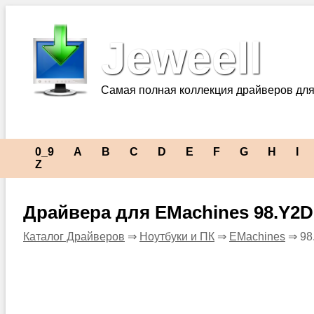
Jeweell
Самая полная коллекция драйверов для
0_9
A
B
C
D
E
F
G
H
I
Z
Драйвера для EMachines 98.Y2D
Каталог Драйверов
⇒
Ноутбуки и ПК
⇒
EMachines
⇒ 98