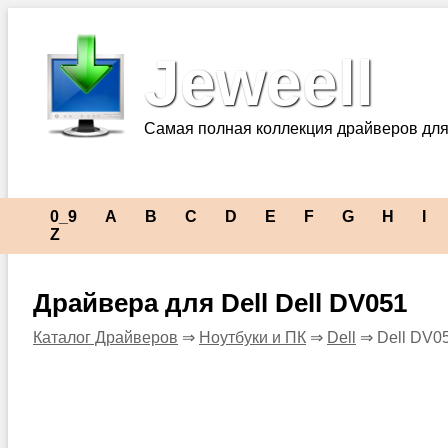
Jeweell
Самая полная коллекция драйверов для
0_9
A
B
C
D
E
F
G
H
I
Z
Драйвера для Dell Dell DV051
Каталог Драйверов
⇒
Ноутбуки и ПК
⇒
Dell
⇒ Dell DV0