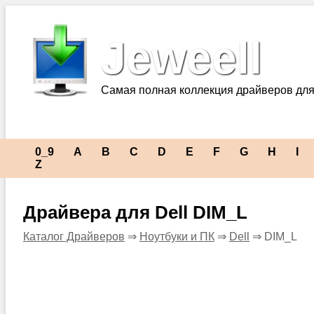
Jeweell
Самая полная коллекция драйверов для
0_9
A
B
C
D
E
F
G
H
I
Z
Драйвера для Dell DIM_L
Каталог Драйверов
⇒
Ноутбуки и ПК
⇒
Dell
⇒ DIM_L