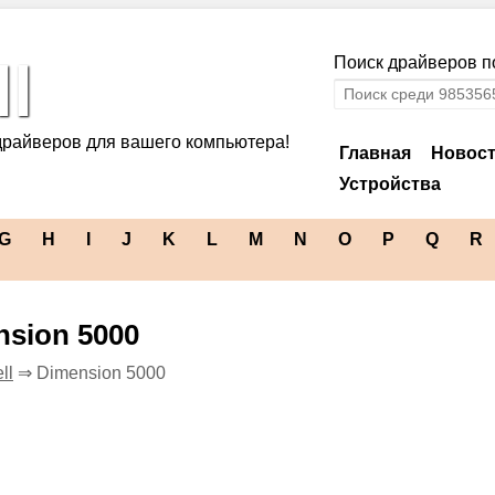
l
Поиск драйверов по
драйверов для вашего компьютера!
Главная
Новос
Устройства
G
H
I
J
K
L
M
N
O
P
Q
R
nsion 5000
ll
⇒ Dimension 5000