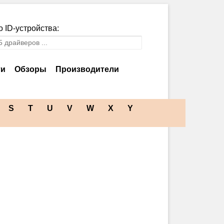
 ID-устройства:
ти
Обзоры
Производители
S
T
U
V
W
X
Y