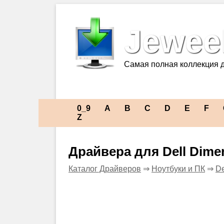
Jeweel
Самая полная коллекция 
0_9
A
B
C
D
E
F
Z
Драйвера для Dell Dime
Каталог Драйверов
⇒
Ноутбуки и ПК
⇒
De