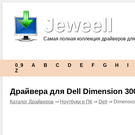
Jeweell
Самая полная коллекция драйверов для
0_9
A
B
C
D
E
F
G
H
I
Z
Драйвера для Dell Dimension 30
Каталог Драйверов
⇒
Ноутбуки и ПК
⇒
Dell
⇒ Dimensio