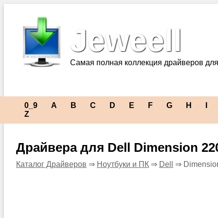
Jeweell
Самая полная коллекция драйверов для
0_9
A
B
C
D
E
F
G
H
I
Z
Драйвера для Dell Dimension 22
Каталог Драйверов
⇒
Ноутбуки и ПК
⇒
Dell
⇒ Dimensio