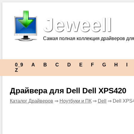
Jeweell
Самая полная коллекция драйверов для
0_9
A
B
C
D
E
F
G
H
I
Z
Драйвера для Dell Dell XPS420
Каталог Драйверов
⇒
Ноутбуки и ПК
⇒
Dell
⇒ Dell XPS