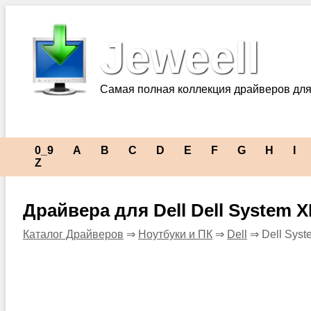
Jeweell
Самая полная коллекция драйверов для
0_9
A
B
C
D
E
F
G
H
I
Z
Драйвера для Dell Dell System 
Каталог Драйверов
⇒
Ноутбуки и ПК
⇒
Dell
⇒ Dell Sys