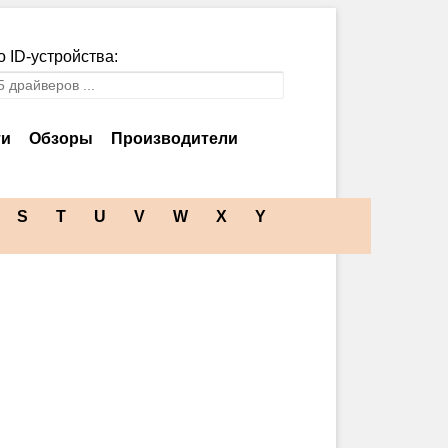
 ID-устройства:
ти
Обзоры
Производители
S
T
U
V
W
X
Y