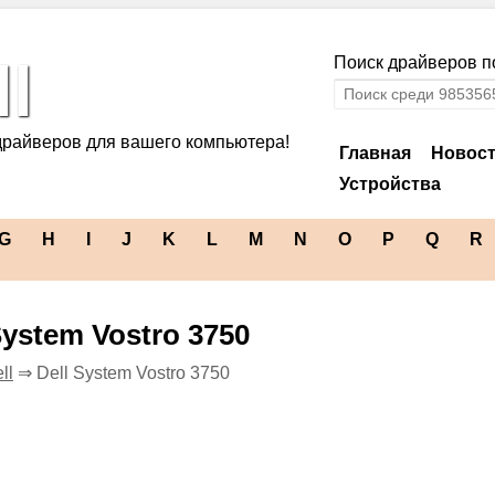
l
Поиск драйверов по
драйверов для вашего компьютера!
Главная
Новос
Устройства
G
H
I
J
K
L
M
N
O
P
Q
R
System Vostro 3750
ll
⇒ Dell System Vostro 3750