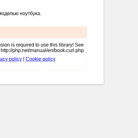
моделью ноутбука.
ion is required to use this library! See
http://php.net/manual/en/book.curl.php
vacy policy
|
Cookie policy