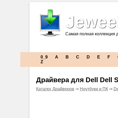
Jeweel
Самая полная коллекция 
0_9
A
B
C
D
E
F
Z
Драйвера для Dell Dell 
Каталог Драйверов
⇒
Ноутбуки и ПК
⇒
De