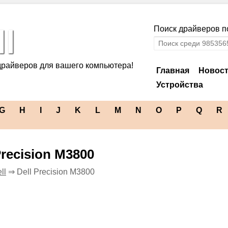
l
Поиск драйверов по
драйверов для вашего компьютера!
Главная
Новос
Устройства
G
H
I
J
K
L
M
N
O
P
Q
R
Precision M3800
ll
⇒ Dell Precision M3800