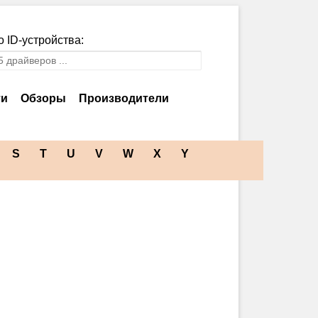
 ID-устройства:
ти
Обзоры
Производители
S
T
U
V
W
X
Y