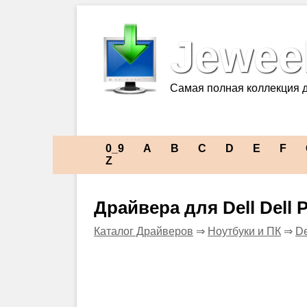
Jeweel
Самая полная коллекция 
0_9
A
B
C
D
E
F
Z
Драйвера для Dell Dell 
Каталог Драйверов
⇒
Ноутбуки и ПК
⇒
De