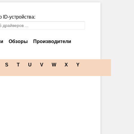
 ID-устройства:
ти
Обзоры
Производители
S
T
U
V
W
X
Y