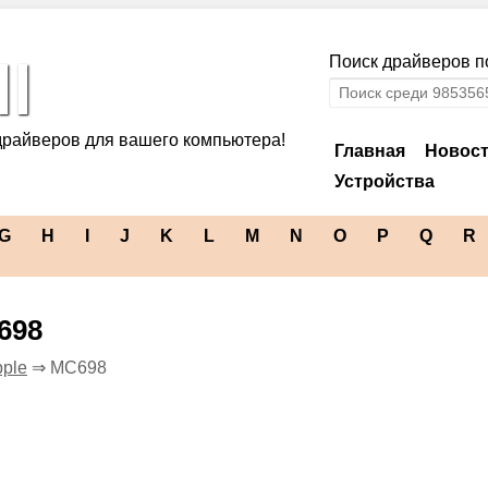
l
Поиск драйверов по
драйверов для вашего компьютера!
Главная
Новос
Устройства
G
H
I
J
K
L
M
N
O
P
Q
R
698
ple
⇒ MC698