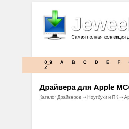
Jeweel
Самая полная коллекция 
0_9
A
B
C
D
E
F
Z
Драйвера для Apple MC
Каталог Драйверов
⇒
Ноутбуки и ПК
⇒
Ap