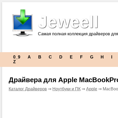
Jeweell
Самая полная коллекция драйверов для
0_9
A
B
C
D
E
F
G
H
I
Z
Драйвера для Apple MacBookPr
Каталог Драйверов
⇒
Ноутбуки и ПК
⇒
Apple
⇒ MacBoo